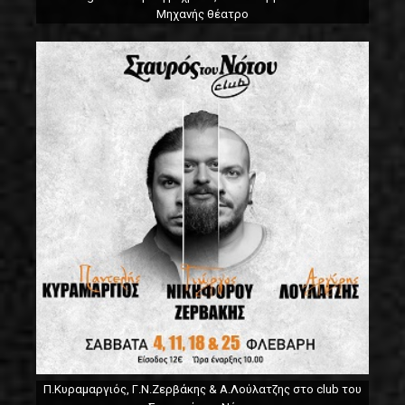
Μηχανής θέατρο
Π.Κυραμαργιός, Γ.Ν.Ζερβάκης & Α.Λούλατζης στο club του