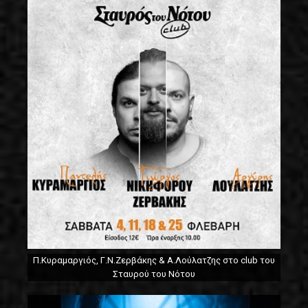
Π.Κυραμαργιός, Γ.Ν.Ζερβάκης & Α.Λούλατζης στο club του
Σταυρού του Νότου