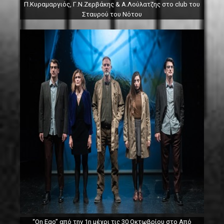
Π.Κυραμαργιός, Γ.Ν.Ζερβάκης & Α.Λούλατζης στο club του
Σταυρού του Νότου
“On Ego” από την 1η μέχρι τις 30 Οκτωβρίου στο Από