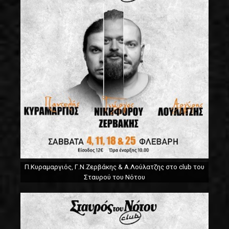
Π.Κυραμαργιός, Γ.Ν.Ζερβάκης & Α.Λούλατζης στο club του
Σταυρού του Νότου