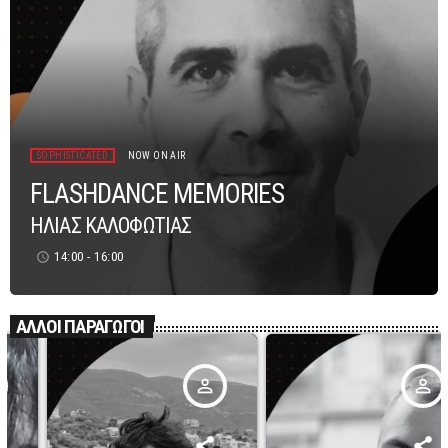
SOPHISTICATED
NOW ON AIR
FLASHDANCE MEMORIES
ΗΛΙΑΣ ΚΑΛΟΦΩΤΙΑΣ
14:00 - 16:00
access_time
ΑΛΛΟΙ ΠΑΡΑΓΩΓΟΙ
person_outline
person_outline