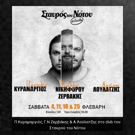
Π.Κυραμαργιός, Γ.Ν.Ζερβάκης & Α.Λούλατζης στο club του
Σταυρού του Νότου