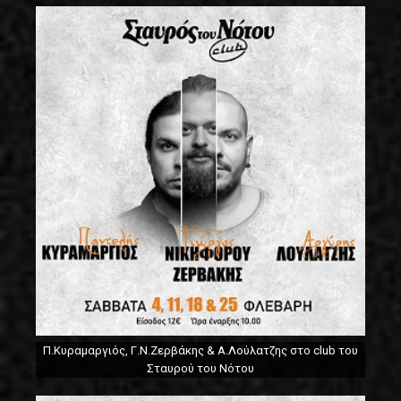
Π.Κυραμαργιός, Γ.Ν.Ζερβάκης & Α.Λούλατζης στο club του
Σταυρού του Νότου