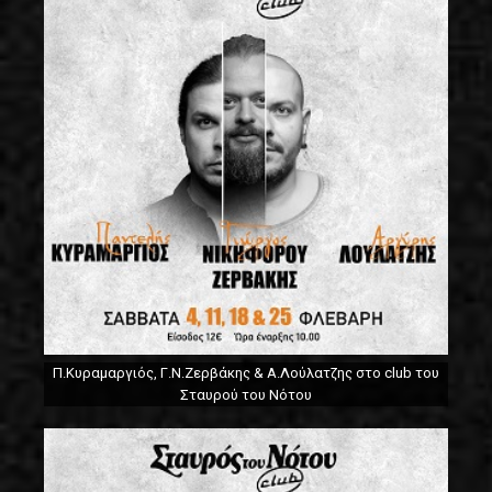
Π.Κυραμαργιός, Γ.Ν.Ζερβάκης & Α.Λούλατζης στο club του
Σταυρού του Νότου