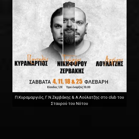
Π.Κυραμαργιός, Γ.Ν.Ζερβάκης & Α.Λούλατζης στο club του
Σταυρού του Νότου