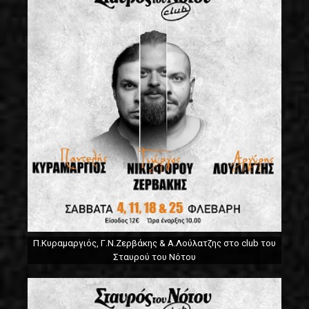
Π.Κυραμαργιός, Γ.Ν.Ζερβάκης & Α.Λούλατζης στο club του
Σταυρού του Νότου