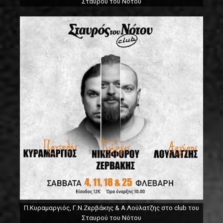
Σταυρού του Νότου
Π.Κυραμαργιός, Γ.Ν.Ζερβάκης & Α.Λούλατζης στο club του
Σταυρού του Νότου