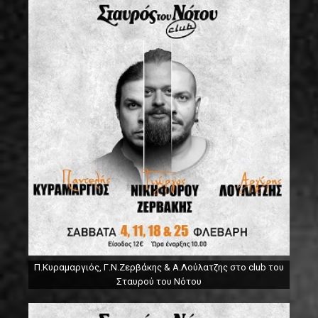
Π.Κυραμαργιός, Γ.Ν.Ζερβάκης & Α.Λούλατζης στο club του
Σταυρού του Νότου