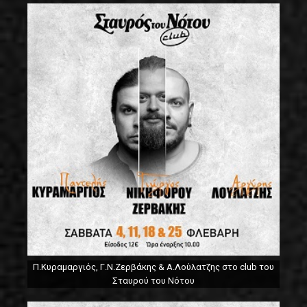
Π.Κυραμαργιός, Γ.Ν.Ζερβάκης & Α.Λούλατζης στο club του
Σταυρού του Νότου