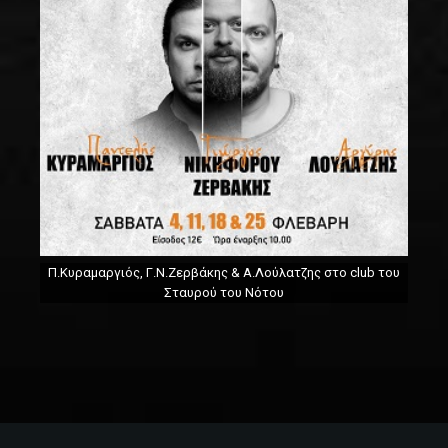
Π.Κυραμαργιός, Γ.Ν.Ζερβάκης & Α.Λούλατζης στο club του
Σταυρού του Νότου