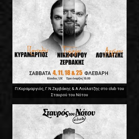
Π.Κυραμαργιός, Γ.Ν.Ζερβάκης & Α.Λούλατζης στο club του
Σταυρού του Νότου