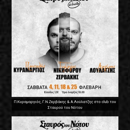
Π.Κυραμαργιός, Γ.Ν.Ζερβάκης & Α.Λούλατζης στο club του
Σταυρού του Νότου