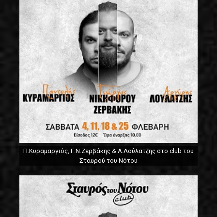
Π.Κυραμαργιός, Γ.Ν.Ζερβάκης & Α.Λούλατζης στο club του
Σταυρού του Νότου