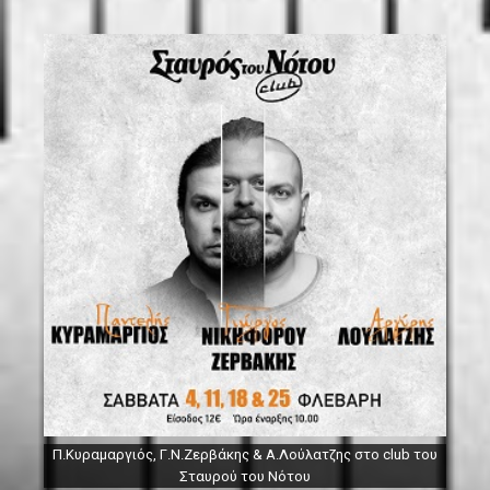
Π.Κυραμαργιός, Γ.Ν.Ζερβάκης & Α.Λούλατζης στο club του
Σταυρού του Νότου