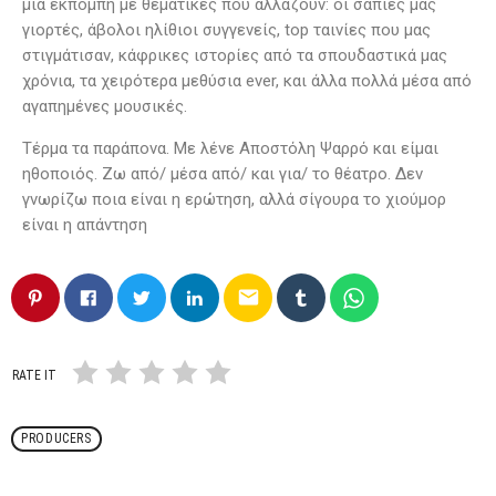
μία εκπομπή με θεματικές που αλλάζουν: οι σάπιες μας
γιορτές, άβολοι ηλίθιοι συγγενείς, top ταινίες που μας
στιγμάτισαν, κάφρικες ιστορίες από τα σπουδαστικά μας
χρόνια, τα χειρότερα μεθύσια ever, και άλλα πολλά μέσα από
αγαπημένες μουσικές.
Τέρμα τα παράπονα. Με λένε Αποστόλη Ψαρρό και είμαι
ηθοποιός. Ζω από/ μέσα από/ και για/ το θέατρο. Δεν
γνωρίζω ποια είναι η ερώτηση, αλλά σίγουρα το χιούμορ
είναι η απάντηση
email
RATE IT
PRODUCERS