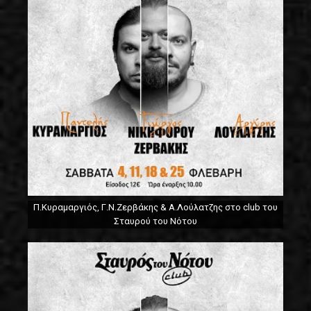
Π.Κυραμαργιός, Γ.Ν.Ζερβάκης & Α.Λούλατζης στο club του
Σταυρού του Νότου