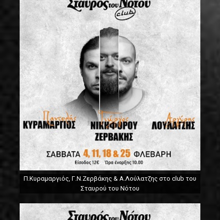
Π.Κυραμαργιός, Γ.Ν.Ζερβάκης & Α.Λούλατζης στο club του
Σταυρού του Νότου