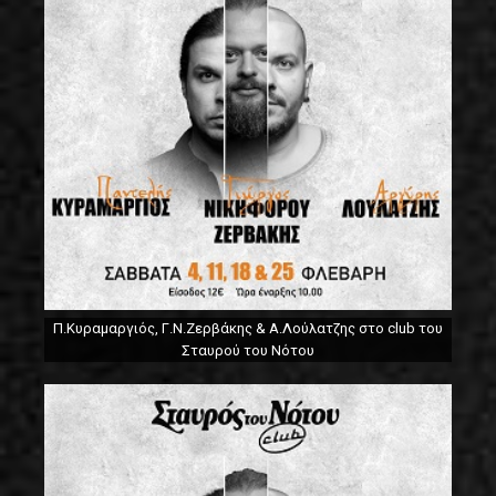
Π.Κυραμαργιός, Γ.Ν.Ζερβάκης & Α.Λούλατζης στο club του
Σταυρού του Νότου