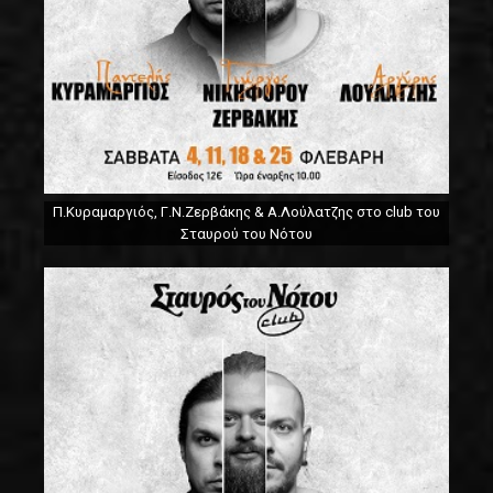
Π.Κυραμαργιός, Γ.Ν.Ζερβάκης & Α.Λούλατζης στο club του
Σταυρού του Νότου