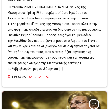
Η ΕΥΑΝΘΙΑ ΡΕΜΠΟΥΤΣΙΚΑ ΠΑΡΟΥΣΙΑΖΕΙ«Γυναίκες της
Μεσογείου» Τρίτη 19 ΣεπτεμβρίουΩδείο Ηρώδου του
ΑττικούΤο interactive κι απρόσμενο αυτό project, που
τιτλοφορείται «Γυναίκες της Μεσογείου», φέρει πλατιά την
υπογραφή της οικοδέσποινας και δημιουργού της παράστασης,
Ευανθίας Ρεμπούτσικα! Οι προσφιλείς ήχοι και μελωδίες
της Ευανθίας, δεν περιορίζονται μόνο στο Αιγαίο, τον Πόντο
και την Μικρά Ασία, αλλά ξανοίγονται σε όλη την Μεσόγειο! Μ’
ένα τρόπο σαγηνευτικό, που συνταιριάζει την υπέροχη
μουσική της δημιουργού, με τους ήχους και τις γυναικείες
ευαισθησίες ολάκερης της Μεσογειακής λεκάνης.Η
πολυβραβευμένη μας συνθέτης και […]
today
13/09/2023
16
1
insert_link