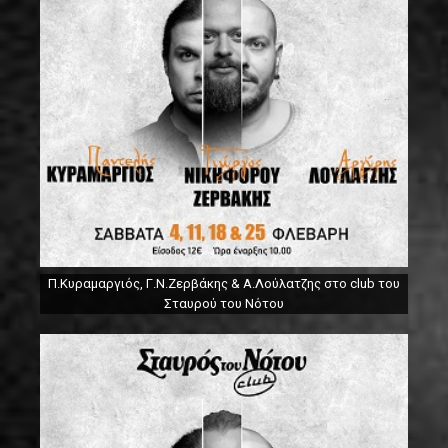
Π.Κυραμαργιός, Γ.Ν.Ζερβάκης & Α.Λούλατζης στο club του
Σταυρού του Νότου