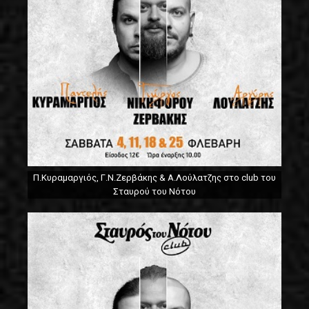
Π.Κυραμαργιός, Γ.Ν.Ζερβάκης & Α.Λούλατζης στο club του
Σταυρού του Νότου