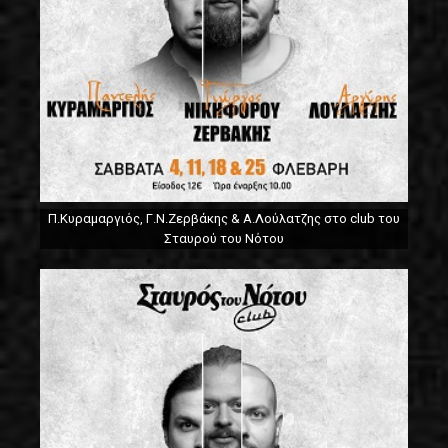
Π.Κυραμαργιός, Γ.Ν.Ζερβάκης & Α.Λούλατζης στο club του
Σταυρού του Νότου