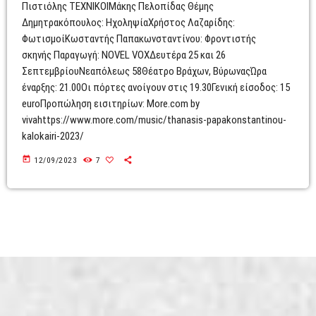
Πιστιόλης ΤΕΧΝΙΚΟΙΜάκης Πελοπίδας Θέμης
Δημητρακόπουλος: ΗχοληψίαΧρήστος Λαζαρίδης:
ΦωτισμοίΚωσταντής Παπακωνσταντίνου: Φροντιστής
σκηνής Παραγωγή: NOVEL VOXΔευτέρα 25 και 26
ΣεπτεμβρίουΝεαπόλεως 58Θέατρο Βράχων, ΒύρωναςΏρα
έναρξης: 21.00Οι πόρτες ανοίγουν στις 19.30Γενική είσοδος: 15
euroΠροπώληση εισιτηρίων: More.com by
vivahttps://www.more.com/music/thanasis-papakonstantinou-
kalokairi-2023/
today
12/09/2023
7