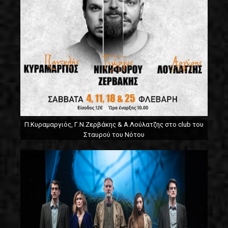
Π.Κυραμαργιός, Γ.Ν.Ζερβάκης & Α.Λούλατζης στο club του
Σταυρού του Νότου