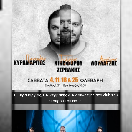
Π.Κυραμαργιός, Γ.Ν.Ζερβάκης & Α.Λούλατζης στο club του
Σταυρού του Νότου