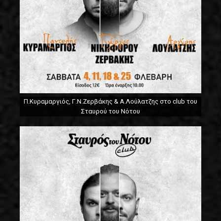
Π.Κυραμαργιός, Γ.Ν.Ζερβάκης & Α.Λούλατζης στο club του
Σταυρού του Νότου