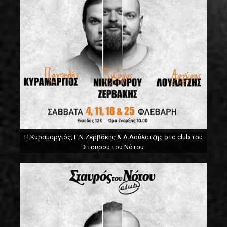
Π.Κυραμαργιός, Γ.Ν.Ζερβάκης & Α.Λούλατζης στο club του
Σταυρού του Νότου