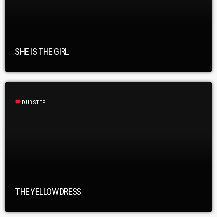
SHE IS THE GIRL
label
DUBSTEP
THE YELLOW DRESS