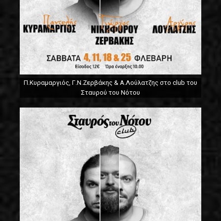
Π.Κυραμαργιός, Γ.Ν.Ζερβάκης & Α.Λούλατζης στο club του
Σταυρού του Νότου