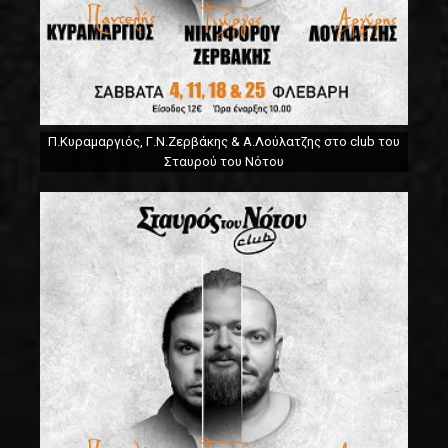
Π.Κυραμαργιός, Γ.Ν.Ζερβάκης & Α.Λούλατζης στο club του
Σταυρού του Νότου