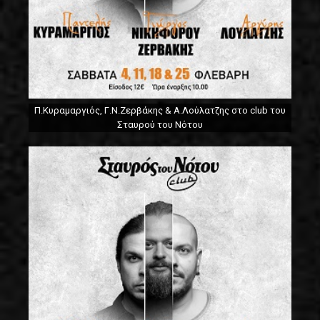
Π.Κυραμαργιός, Γ.Ν.Ζερβάκης & Α.Λούλατζης στο club του
Σταυρού του Νότου