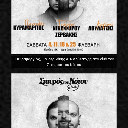
Π.Κυραμαργιός, Γ.Ν.Ζερβάκης & Α.Λούλατζης στο club του
Σταυρού του Νότου