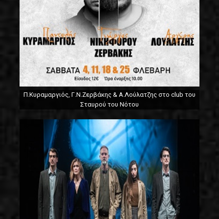
Π.Κυραμαργιός, Γ.Ν.Ζερβάκης & Α.Λούλατζης στο club του
Σταυρού του Νότου