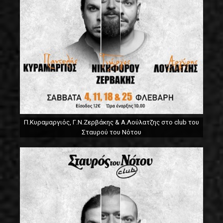
Π.Κυραμαργιός, Γ.Ν.Ζερβάκης & Α.Λούλατζης στο club του
Σταυρού του Νότου