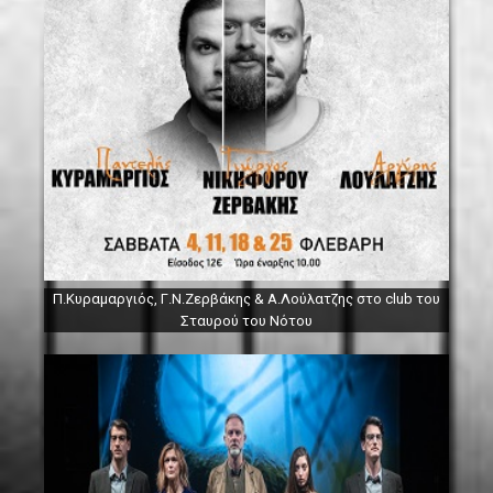
Π.Κυραμαργιός, Γ.Ν.Ζερβάκης & Α.Λούλατζης στο club του
Σταυρού του Νότου