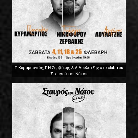
Π.Κυραμαργιός, Γ.Ν.Ζερβάκης & Α.Λούλατζης στο club του
Σταυρού του Νότου