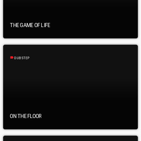
THE GAME OF LIFE
label
DUBSTEP
ON THE FLOOR