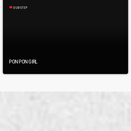
label
DUBSTEP
PON PON GIRL