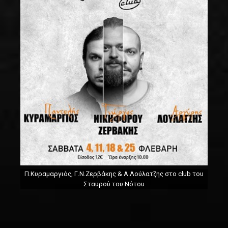
Π.Κυραμαργιός, Γ.Ν.Ζερβάκης & Α.Λούλατζης στο club του
Σταυρού του Νότου