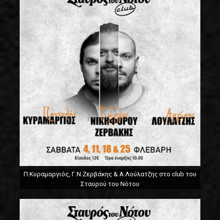
Π.Κυραμαργιός, Γ.Ν.Ζερβάκης & Α.Λούλατζης στο club του
Σταυρού του Νότου