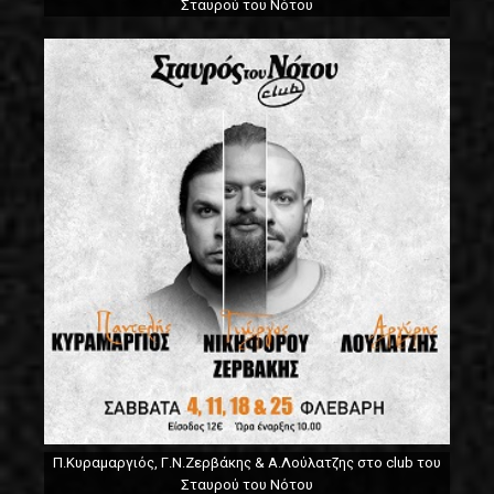
Σταυρού του Νότου
Π.Κυραμαργιός, Γ.Ν.Ζερβάκης & Α.Λούλατζης στο club του
Σταυρού του Νότου