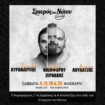
Π.Κυραμαργιός, Γ.Ν.Ζερβάκης & Α.Λούλατζης στο club του
Σταυρού του Νότου