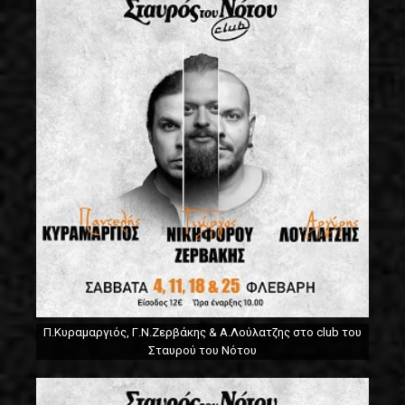
Π.Κυραμαργιός, Γ.Ν.Ζερβάκης & Α.Λούλατζης στο club του
Σταυρού του Νότου