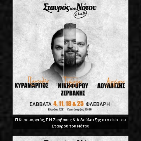
Π.Κυραμαργιός, Γ.Ν.Ζερβάκης & Α.Λούλατζης στο club του
Σταυρού του Νότου