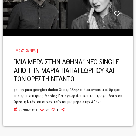
ΜΟΥΣΙΚΆ ΝΈΑ
“ΜΙΑ ΜΕΡΑ ΣΤΗΝ ΑΘΗΝΑ” ΝΕΟ SINGLE
ΑΠΟ ΤΗΝ ΜΑΡΙΑ ΠΑΠΑΓΕΩΡΓΙΟΥ ΚΑΙ
ΤΟΝ ΟΡΕΣΤΗ ΝΤΑΝΤΟ
gallery papageorgiou-dados Οι παράλληλοι δισκογραφικοί δρόμοι
της ερμηνεύτριας Μαρίας Παπαγεωργίου και του τραγουδοποιού
Ορέστη Ντάντου συναντιούνται μια μέρα στην Αθήνα,
τραγουδώντας για πρώτη φορά μαζί. Φίλοι από παλιά και
today
03/08/2023
92
1
εκατέρωθεν θαυμαστές, στέκουν ως παρατηρητές της
αντιφατικής πόλης μέσα στην οποία ζουν οι ίδιοι και
εκατομμύρια άλλοι άνθρωποι, “φυσώντας απαλά” πάνω σε κάθε
δυστοπική μεριάς της. Τους στίχους και τη μουσική υπογράφει ο