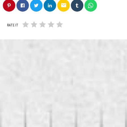
email
RATE IT