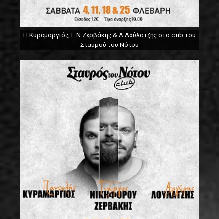
Π.Κυραμαργιός, Γ.Ν.Ζερβάκης & Α.Λούλατζης στο club του
Σταυρού του Νότου