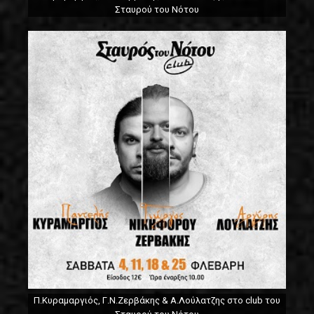
Σταυρού του Νότου
Π.Κυραμαργιός, Γ.Ν.Ζερβάκης & Α.Λούλατζης στο club του