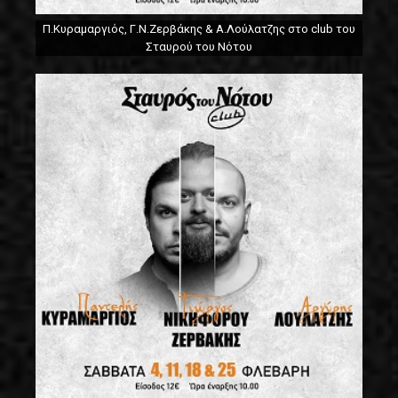
Π.Κυραμαργιός, Γ.Ν.Ζερβάκης & Α.Λούλατζης στο club του
Σταυρού του Νότου