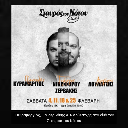
Π.Κυραμαργιός, Γ.Ν.Ζερβάκης & Α.Λούλατζης στο club του
Σταυρού του Νότου