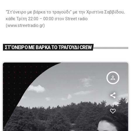
“Στ’όνειρο με βάρκα το τραγούδι” με την Χριστίνα Σαββίδου,
κάθε Τρίτη 22:00 – 00:00 στον Street radio
(www.streetradio.gr)
ΣΤ’ΟΝΕΙΡΟ ΜΕ ΒΑΡΚΑ ΤΟ ΤΡΑΓΟΥΔΙ CREW
person_outline