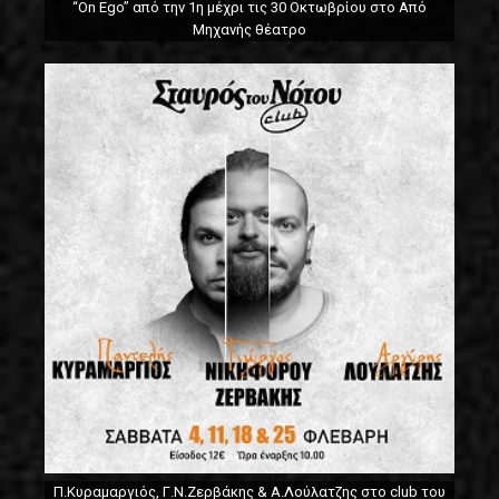
“On Ego” από την 1η μέχρι τις 30 Οκτωβρίου στο Από
Μηχανής θέατρο
Π.Κυραμαργιός, Γ.Ν.Ζερβάκης & Α.Λούλατζης στο club του