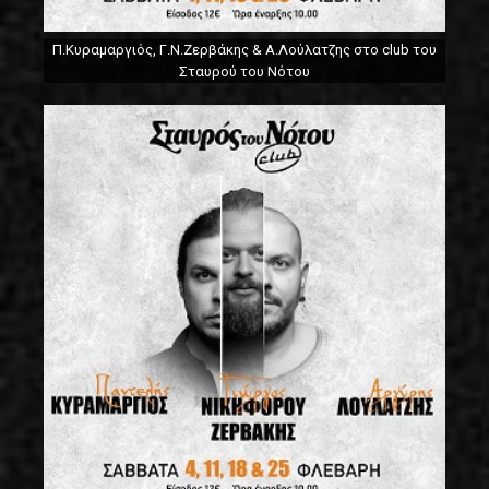
Π.Κυραμαργιός, Γ.Ν.Ζερβάκης & Α.Λούλατζης στο club του
Σταυρού του Νότου