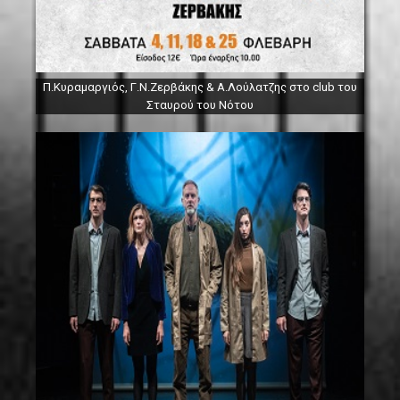
Π.Κυραμαργιός, Γ.Ν.Ζερβάκης & Α.Λούλατζης στο club του
Σταυρού του Νότου