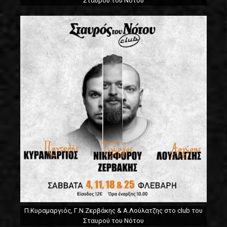
Σταυρού του Νότου
Π.Κυραμαργιός, Γ.Ν.Ζερβάκης & Α.Λούλατζης στο club του
Σταυρού του Νότου