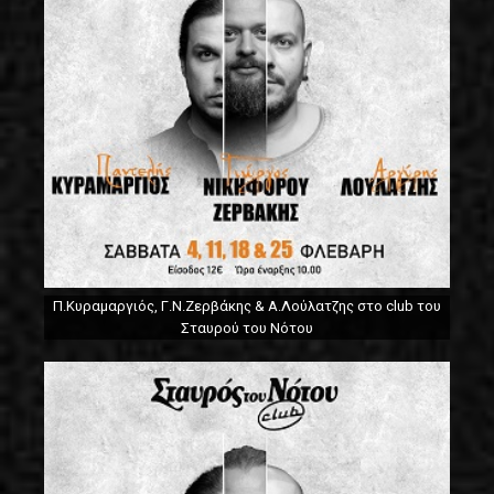
Π.Κυραμαργιός, Γ.Ν.Ζερβάκης & Α.Λούλατζης στο club του
Σταυρού του Νότου