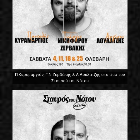
Π.Κυραμαργιός, Γ.Ν.Ζερβάκης & Α.Λούλατζης στο club του
Σταυρού του Νότου