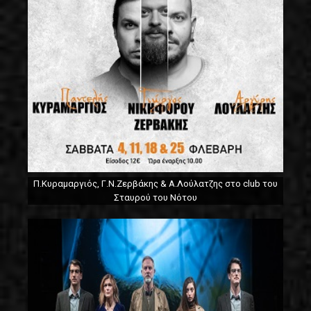
Π.Κυραμαργιός, Γ.Ν.Ζερβάκης & Α.Λούλατζης στο club του
Σταυρού του Νότου