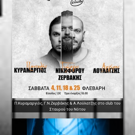
Π.Κυραμαργιός, Γ.Ν.Ζερβάκης & Α.Λούλατζης στο club του
Σταυρού του Νότου