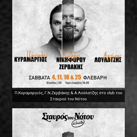
Π.Κυραμαργιός, Γ.Ν.Ζερβάκης & Α.Λούλατζης στο club του
Σταυρού του Νότου