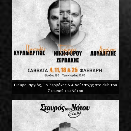
Π.Κυραμαργιός, Γ.Ν.Ζερβάκης & Α.Λούλατζης στο club του
Σταυρού του Νότου