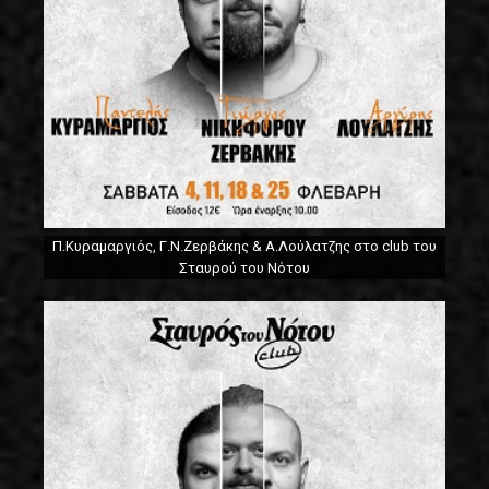
Π.Κυραμαργιός, Γ.Ν.Ζερβάκης & Α.Λούλατζης στο club του
Σταυρού του Νότου