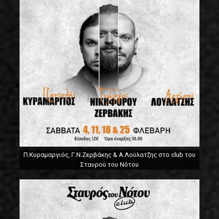
Π.Κυραμαργιός, Γ.Ν.Ζερβάκης & Α.Λούλατζης στο club του
Σταυρού του Νότου