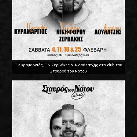
Π.Κυραμαργιός, Γ.Ν.Ζερβάκης & Α.Λούλατζης στο club του
Σταυρού του Νότου