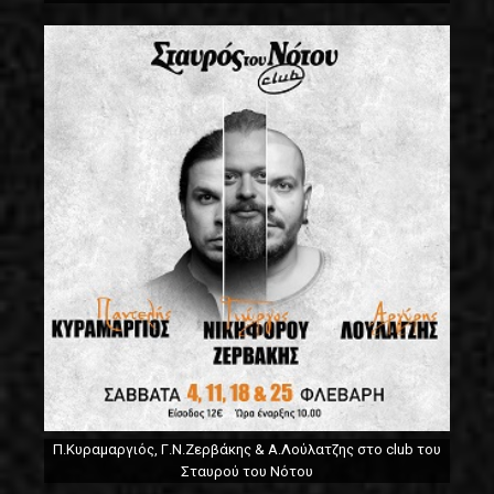
Π.Κυραμαργιός, Γ.Ν.Ζερβάκης & Α.Λούλατζης στο club του
Σταυρού του Νότου