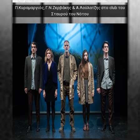
Π.Κυραμαργιός, Γ.Ν.Ζερβάκης & Α.Λούλατζης στο club του
Σταυρού του Νότου