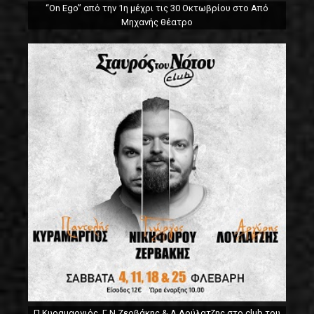
“On Ego” από την 1η μέχρι τις 30 Οκτωβρίου στο Από
Μηχανής θέατρο
Π.Κυραμαργιός, Γ.Ν.Ζερβάκης & Α.Λούλατζης στο club του