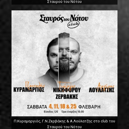
Σταυρού του Νότου
Π.Κυραμαργιός, Γ.Ν.Ζερβάκης & Α.Λούλατζης στο club του
Σταυρού του Νότου