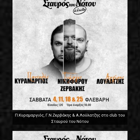
Π.Κυραμαργιός, Γ.Ν.Ζερβάκης & Α.Λούλατζης στο club του
Σταυρού του Νότου