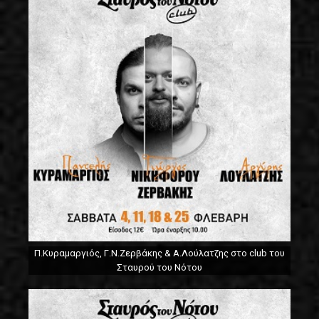
Π.Κυραμαργιός, Γ.Ν.Ζερβάκης & Α.Λούλατζης στο club του
Σταυρού του Νότου