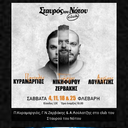
Π.Κυραμαργιός, Γ.Ν.Ζερβάκης & Α.Λούλατζης στο club του
Σταυρού του Νότου