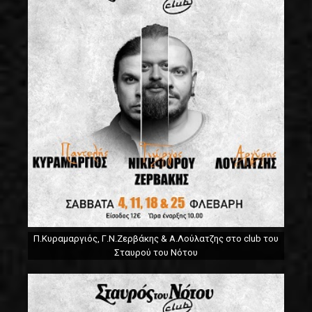
Π.Κυραμαργιός, Γ.Ν.Ζερβάκης & Α.Λούλατζης στο club του
Σταυρού του Νότου