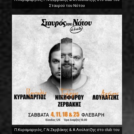
Σταυρού του Νότου
Π.Κυραμαργιός, Γ.Ν.Ζερβάκης & Α.Λούλατζης στο club του