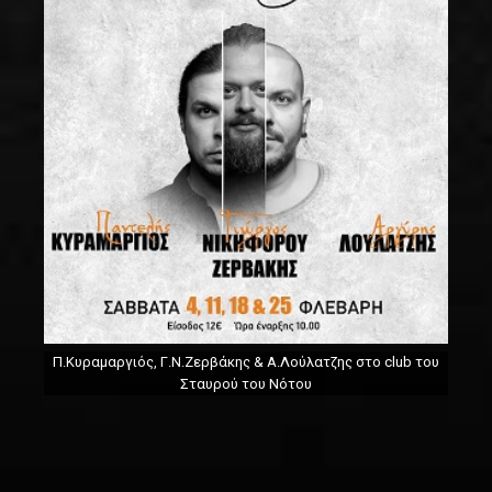
Π.Κυραμαργιός, Γ.Ν.Ζερβάκης & Α.Λούλατζης στο club του
Σταυρού του Νότου