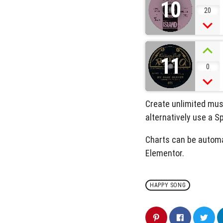
10
20
11
0
Create unlimited musi
alternatively use a S
Charts can be automa
Elementor.
HAPPY SONG