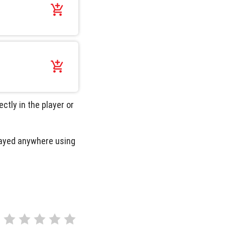
add_shopping_cart
add_shopping_cart
ctly in the player or
played anywhere using