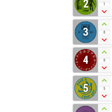
2
1
3
0
4
0
5
5