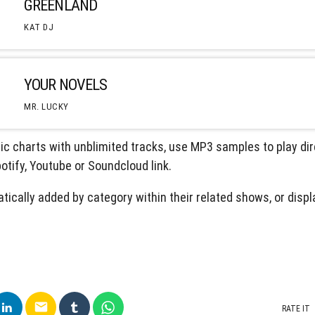
GREENLAND
KAT DJ
YOUR NOVELS
MR. LUCKY
c charts with unblimited tracks, use MP3 samples to play dire
potify, Youtube or Soundcloud link.
tically added by category within their related shows, or dis
email
RATE IT