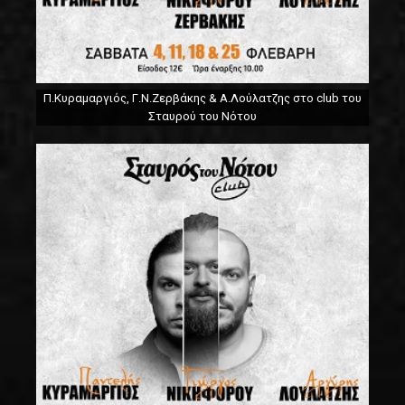
Π.Κυραμαργιός, Γ.Ν.Ζερβάκης & Α.Λούλατζης στο club του
Σταυρού του Νότου