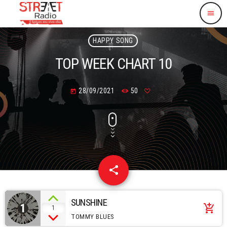
menu
HAPPY SONG
TOP WEEK CHART 10
28/09/2021
50
today
share
email
SUNSHINE
1
add_shopping_cart
1
TOMMY BLUES