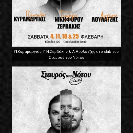
Π.Κυραμαργιός, Γ.Ν.Ζερβάκης & Α.Λούλατζης στο club του
Σταυρού του Νότου