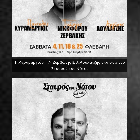
Π.Κυραμαργιός, Γ.Ν.Ζερβάκης & Α.Λούλατζης στο club του
Σταυρού του Νότου