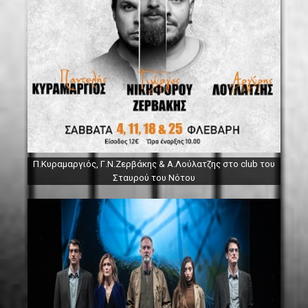
Π.Κυραμαργιός, Γ.Ν.Ζερβάκης & Α.Λούλατζης στο club του
Σταυρού του Νότου