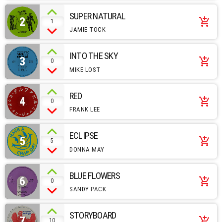
SUPER NATURAL
2
add_shopping_cart
1
JAMIE TOCK
INTO THE SKY
3
add_shopping_cart
0
MIKE LOST
RED
4
add_shopping_cart
0
FRANK LEE
ECLIPSE
5
add_shopping_cart
5
DONNA MAY
BLUE FLOWERS
6
add_shopping_cart
0
SANDY PACK
STORYBOARD
7
add_shopping_cart
10