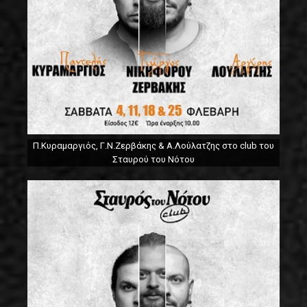
Π.Κυραμαργιός, Γ.Ν.Ζερβάκης & Α.Λούλατζης στο club του
Σταυρού του Νότου