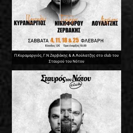
Π.Κυραμαργιός, Γ.Ν.Ζερβάκης & Α.Λούλατζης στο club του
Σταυρού του Νότου