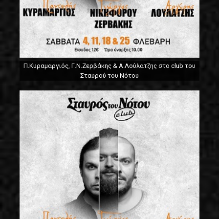
Π.Κυραμαργιός, Γ.Ν.Ζερβάκης & Α.Λούλατζης στο club του
Σταυρού του Νότου