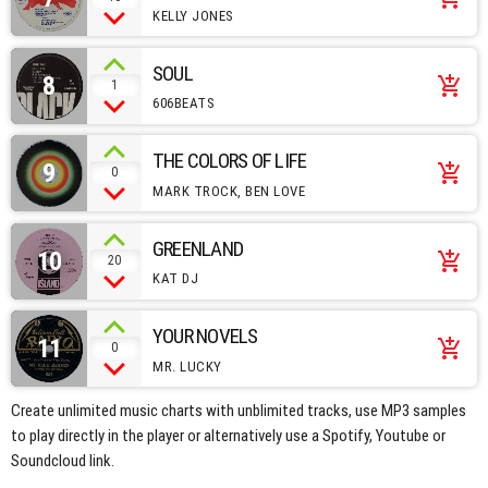
KELLY JONES
SOUL
8
add_shopping_cart
1
606BEATS
THE COLORS OF LIFE
9
add_shopping_cart
0
MARK TROCK, BEN LOVE
GREENLAND
10
add_shopping_cart
20
KAT DJ
YOUR NOVELS
11
add_shopping_cart
0
MR. LUCKY
Create unlimited music charts with unblimited tracks, use MP3 samples
to play directly in the player or alternatively use a Spotify, Youtube or
Soundcloud link.