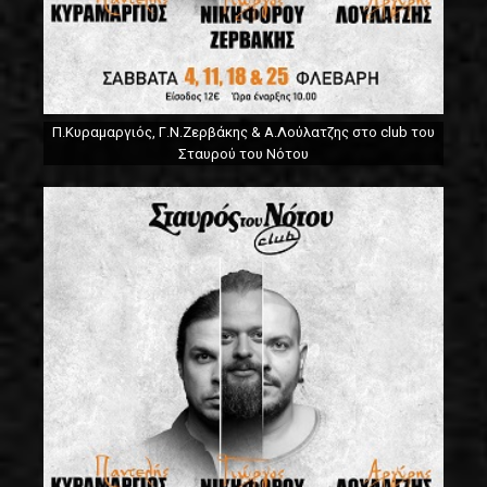
Π.Κυραμαργιός, Γ.Ν.Ζερβάκης & Α.Λούλατζης στο club του
Σταυρού του Νότου